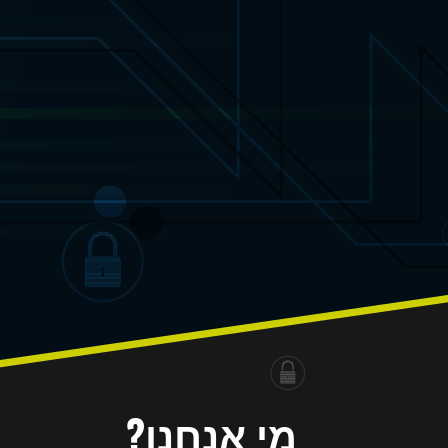
הזדה
ניהול ס
מי אנחנו?